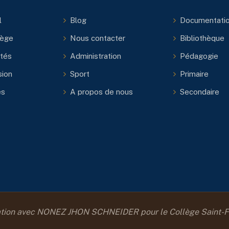
l
Blog
Documentati
lège
Nous contacter
Bibliothèque
ités
Administration
Pédagogie
ion
Sport
Primaire
es
A propos de nous
Secondaire
tion avec NONEZ JHON SCHNEIDER pour le Collège Saint-Fra