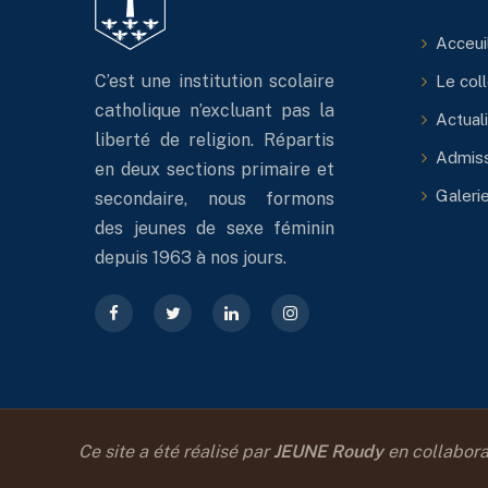
Acceui
C’est une institution scolaire
Le col
catholique n’excluant pas la
Actual
liberté de religion. Répartis
Admiss
en deux sections primaire et
Galeri
secondaire, nous formons
des jeunes de sexe féminin
depuis 1963 à nos jours.
Ce site a été réalisé par
JEUNE Roudy
en collabora